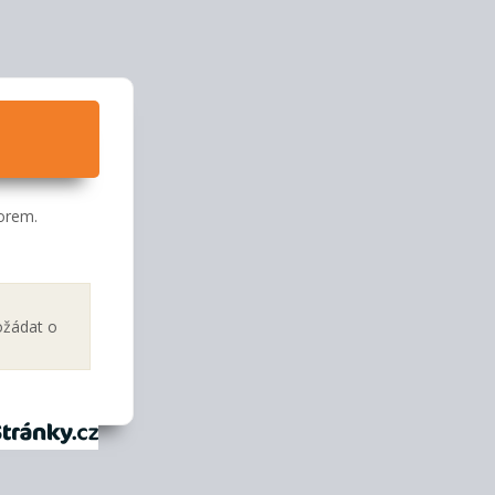
orem.
ožádat o
tránky.cz